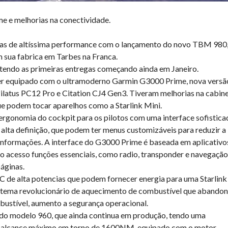
 e melhorias na conectividade.
nas de altíssima performance com o lançamento do novo TBM 980
m sua fabrica em Tarbes na Franca.
 tendo as primeiras entregas começando ainda em Janeiro.
ser equipado com o ultramoderno Garmin G3000 Prime, nova versã
atus PC12 Pro e Citation CJ4 Gen3. Tiveram melhorias na cabin
e podem tocar aparelhos como a Starlink Mini.
rgonomia do cockpit para os pilotos com uma interface sofistica
 alta definição, que podem ter menus customizáveis para reduzir a
is informações. A interface do G3000 Prime é baseada em aplicativo
o acesso funções essenciais, como radio, transponder e navegação
páginas.
 de alta potencias que podem fornecer energia para uma Starlink
stema revolucionário de aquecimento de combustível que abandon
mbustível, aumento a segurança operacional.
o modelo 960, que ainda continua em produção, tendo uma
m alcance máximo em torno de 1600NM, equipado com o motor