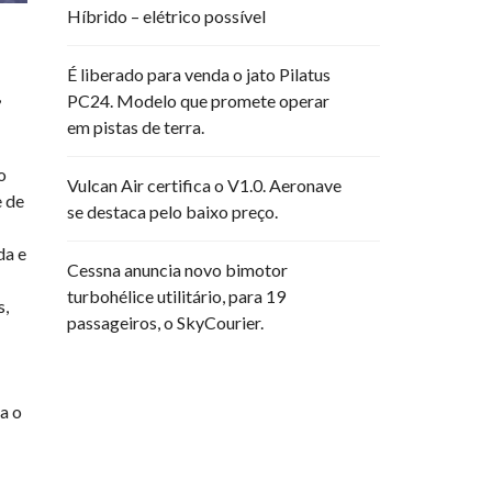
Híbrido – elétrico possível
É liberado para venda o jato Pilatus
,
PC24. Modelo que promete operar
em pistas de terra.
o
Vulcan Air certifica o V1.0. Aeronave
e de
se destaca pelo baixo preço.
da e
Cessna anuncia novo bimotor
turbohélice utilitário, para 19
s,
passageiros, o SkyCourier.
a o