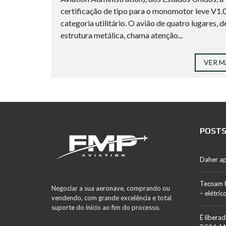
certificação de tipo para o monomotor leve V1.0
categoria utilitário. O avião de quatro lugares, d
estrutura metálica, chama atenção...
VER M
POSTS
Daher a
Tecnam 
Negociar a sua aeronave, comprando ou
– elétric
vendendo, com grande excelência e total
suporte do inicio ao fim do processo.
É liberad