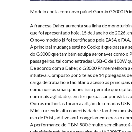
Modelo conta com novo painel Garmin G3000 Prime
A francesa Daher aumenta sua linha de monoturbi
que foi apresentado hoje, 15 de Janeiro de 2026, e
O novo modelo já foi certificado pela EASA e FAA,
A principal mudança está no Cockpit que passa a 
do G3000 que também equipa aeronaves como o Pil
passageiros, tal como entradas USB-C de 100W qu
De acordo com a Daher, o G3000 Prime melhora a e
intuitiva. Composto por 3 telas de 14 polegadas de
carga de trabalho e facilitar o acesso ás principa
como nossos smartphones, isso permite que o pilot
com mais agilidade, sem ter que passar por várias 
Outras melhorias foram a adição de tomadas USB-C
Mini, trazendo alta conectividade e também um si
uso de Prist, aditivo anti-congelamento para o co
A performance do TBM 980 é muito semelhante á d
velocidade máxima de cruzeiro de até 320KT e u