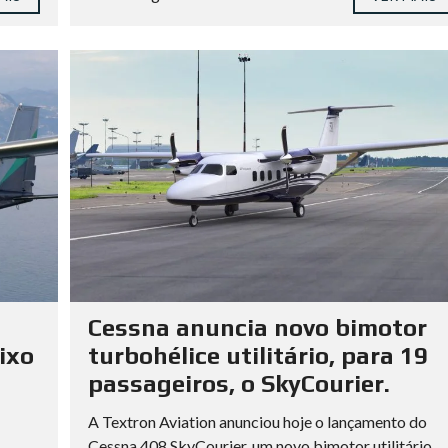
Cessna anuncia novo bimotor
ixo
turbohélice utilitário, para 19
passageiros, o SkyCourier.
A Textron Aviation anunciou hoje o lançamento do
Cessna 408 SkyCourier, um novo bimotor utilitário