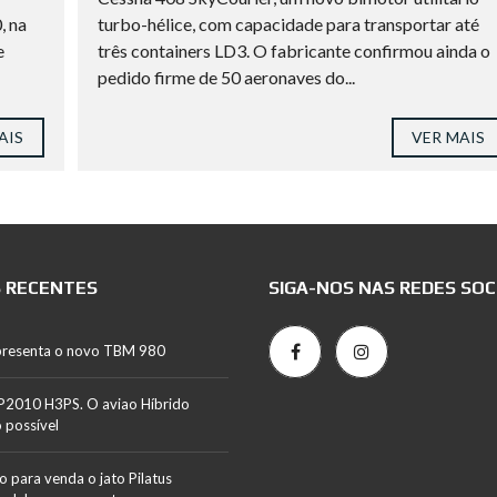
, na
turbo-hélice, com capacidade para transportar até
e
três containers LD3. O fabricante confirmou ainda o
pedido firme de 50 aeronaves do...
AIS
VER MAIS
 RECENTES
SIGA-NOS NAS REDES SOC
presenta o novo TBM 980
P2010 H3PS. O aviao Híbrido
o possível
o para venda o jato Pilatus